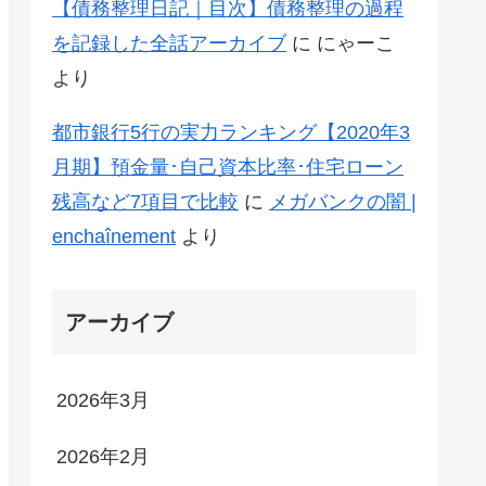
【債務整理日記｜目次】債務整理の過程
を記録した全話アーカイブ
に
にゃーこ
より
都市銀行5行の実力ランキング【2020年3
月期】預金量･自己資本比率･住宅ローン
残高など7項目で比較
に
メガバンクの闇 |
enchaînement
より
アーカイブ
2026年3月
2026年2月