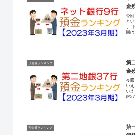
金
今回
とい
丁目
回は
第
預金量ランキング
金
今回
いえ
いえ
銀3
第
預金量ランキング