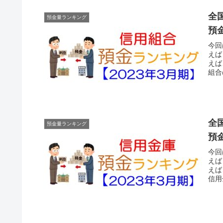
全
預金量ランキング
預
今回
えば
えば
組合
全
預金量ランキング
預
今回
えば
えば
信用