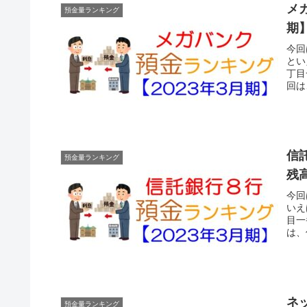
メ
預金量ランキング
期
今回
とい
丁目
回は
信
預金量ランキング
残
今回
いえ
目一
は、
ネ
預金量ランキング