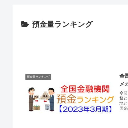
預金量ランキング
全
預金量ランキング
メ
今回
務と
地と
国金