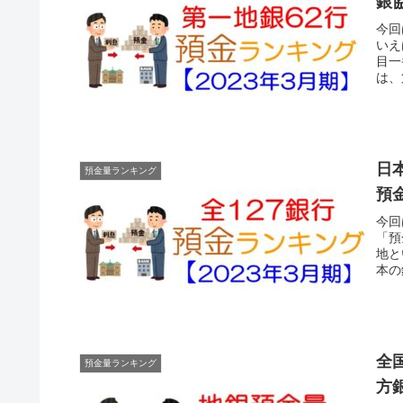
銀
今回
いえ
目一
は、
日
預金量ランキング
預
今回
「預
地と
本の
全
預金量ランキング
方