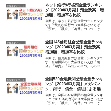
ネット銀行9行💰預金量ランキン
預金量ランキング
グ【2023年3月期】預金残高、増
加額、増加率を比較
今回は、ネット銀行預金量のランキング
です伝統的な銀行の３大業務といえば
「預金」「融資」「為替」の３つ。その
中でも銀行業務の一丁目一番地といえ
ば、やはり「預金」ではないでしょう
か。そこで今回は、ネット銀行９行の預
全国145信用組合💰預金量ランキ
預金量ランキング
金量をランキングでご紹介したい...
ング【2023年3月期】預金残高、
増加額、増加率を比較
今回は、信用組合の預金量ランキングで
す！金融機関の３大業務といえば「預
金」「融資」「為替」の３つ。その中で
も一丁目一番地といえば、やはり「預
金」ではないでしょうか。そこで今回
は、全国信用組合の預金量をランキング
全国530金融機関💰預金量ランキ
預金量ランキング
でご紹介したいと思います。対象...
ング【2023年3月期】メガバン
ク、銀行、信金・信組による無差
別級バトル
今回は、全国の金融機関の預金量ランキ
ングです！金融機関の３大業務といえば
「預金」「融資」「為替」の３つ。その
中でも一丁目一番地といえば、やはり
「預金」ではないでしょうか。そこで今