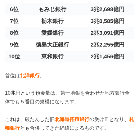
6位
もみじ銀行
3兆2,698億円
7位
栃木銀行
3兆0,585億円
8位
愛媛銀行
2兆3,091億円
9位
徳島大正銀行
2兆2,255億円
10位
東和銀行
2兆1,456億円
首位は
北洋銀行
。
10兆円という預金量は、第一地銀を合わせた地方銀行全
体でも５番目の規模になります。
これは、破たんした旧
北海道拓殖銀行
の受け皿となり、
札
幌銀行
とも合併してきた経緯によるものです。