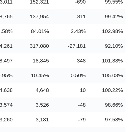
3,011
152,321
-690
99.55%
8,765
137,954
-811
99.42%
1.58%
84.01%
2.43%
102.98%
4,261
317,080
-27,181
92.10%
8,497
18,845
348
101.88%
9.95%
10.45%
0.50%
105.03%
4,638
4,648
10
100.22%
3,574
3,526
-48
98.66%
3,260
3,181
-79
97.58%