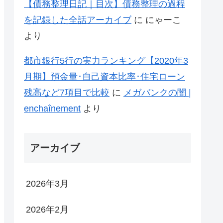
【債務整理日記｜目次】債務整理の過程
を記録した全話アーカイブ
に
にゃーこ
より
都市銀行5行の実力ランキング【2020年3
月期】預金量･自己資本比率･住宅ローン
残高など7項目で比較
に
メガバンクの闇 |
enchaînement
より
アーカイブ
2026年3月
2026年2月