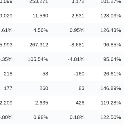
0,099
253,271
3,172
101.27%
9,029
11,560
2,531
128.03%
3.61%
4.56%
0.95%
126.43%
5,993
267,312
-8,681
96.85%
0.35%
105.54%
-4.81%
95.64%
218
58
-160
26.61%
177
260
83
146.89%
2,209
2,635
426
119.28%
0.80%
0.98%
0.18%
122.50%