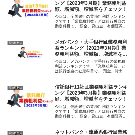
務利益」の合計です。...
ング【2023年3月期】業務粗利益
額、増減額、増減率をチェック！
今回は、全国銀行の業務粗利益ランキン
グです！「業務粗利益」とは銀行独自の
勘定科目で、 預金、貸出金、有価証券な
どの利息収支を示す「資金利益」 各種手
数料などの収支を示す「役務取引等利
益」 債券などの売買益を示す「その他業
メガバンク・大手銀行📊業務粗利
業務粗利益
務利益」の合計です。...
益ランキング【2023年3月期】業
務粗利益額、増減額、増減率をチ
ェック！
今回は、メガバンク・大手銀行の業務粗
利益ランキングです！「業務粗利益」と
は銀行独自の勘定科目で、 預金、貸出
金、有価証券などの利息収支を示す「資
金利益」 各種手数料などの収支を示す
「役務取引等利益」 債券などの売買益を
信託銀行11社📊業務粗利益ランキ
業務粗利益
示す「その他業務利益」...
ング【2023年3月期】業務粗利益
額、増減額、増減率をチェック！
今回は、信託銀行の業務粗利益ランキン
グです！「業務粗利益」とは銀行独自の
勘定科目で、 預金、貸出金、有価証券な
どの利息収支を示す「資金利益」 各種手
数料などの収支を示す「役務取引等利
益」 債券などの売買益を示す「その他業
ネットバンク・流通系銀行📊業務
業務粗利益