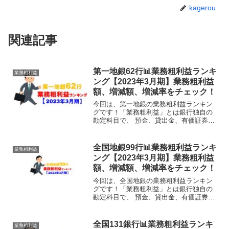
kagerou
関連記事
第一地銀62行📊業務粗利益ランキ
業務粗利益
ング【2023年3月期】業務粗利益
額、増減額、増減率をチェック！
今回は、第一地銀の業務粗利益ランキン
グです！「業務粗利益」とは銀行独自の
勘定科目で、 預金、貸出金、有価証券な
どの利息収支を示す「資金利益」 各種手
数料などの収支を示す「役務取引等利
益」 債券などの売買益を示す「その他業
全国地銀99行📊業務粗利益ランキ
業務粗利益
務利益」の合計です。...
ング【2023年3月期】業務粗利益
額、増減額、増減率をチェック！
今回は、全国地銀の業務粗利益ランキン
グです！「業務粗利益」とは銀行独自の
勘定科目で、 預金、貸出金、有価証券な
どの利息収支を示す「資金利益」 各種手
数料などの収支を示す「役務取引等利
益」 債券などの売買益を示す「その他業
全国131銀行📊業務粗利益ランキ
業務粗利益