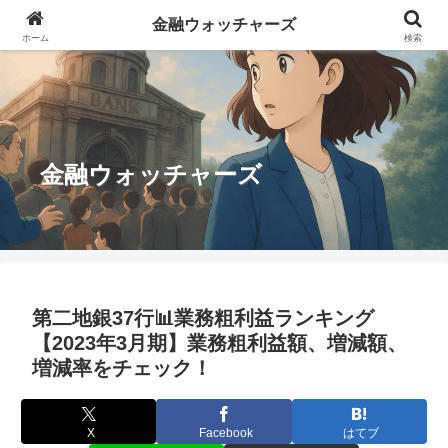
金融ウォッチャーズ
ホーム
検索
金融ウォッチャーズ
第二地銀37行📊業務粗利益ランキング
【2023年3月期】業務粗利益額、増減額、
増減率をチェック！
X
Facebook
はてブ