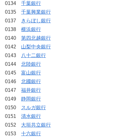
0134
千葉銀行
0135
千葉興業銀行
0137
きらぼし銀行
0138
横浜銀行
0140
第四北越銀行
0142
山梨中央銀行
0143
八十二銀行
0144
北陸銀行
0145
富山銀行
0146
北國銀行
0147
福井銀行
0149
静岡銀行
0150
スルガ銀行
0151
清水銀行
0152
大垣共立銀行
0153
十六銀行