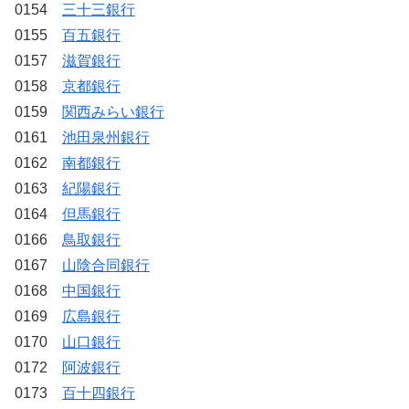
0154
三十三銀行
0155
百五銀行
0157
滋賀銀行
0158
京都銀行
0159
関西みらい銀行
0161
池田泉州銀行
0162
南都銀行
0163
紀陽銀行
0164
但馬銀行
0166
鳥取銀行
0167
山陰合同銀行
0168
中国銀行
0169
広島銀行
0170
山口銀行
0172
阿波銀行
0173
百十四銀行