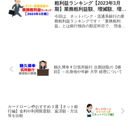
務利益」の合計です。...
粗利益ランキング【2023年3月
期】業務粗利益額、増減額、増減
率をチェック！
今回は、ネットバンク・流通系銀行の業
務粗利益ランキングです！「業務粗利
益」とは銀行独自の勘定科目で、 預金、
貸出金、有価証券などの利息収支を示す
「資金利益」 各種手数料などの収支を示
す「役務取引等利益」 債券などの売買益
を示す「その他業務利...
鶴久博幸👨🏻筑邦銀行 次期頭取の【横
顔】～出身地や年齢 大学 経歴について
カードローン💳おすすめ３選【ネット銀
行編】金利や利用限度額、返済額・方法
等を比較