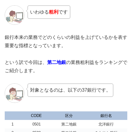
いわゆる
粗利
です
銀行本来の業務でどのくらいの利益を上げているかを表す
重要な指標となっています。
という訳で今回は、
第二地銀
の業務粗利益をランキングで
ご紹介します。
対象となるのは、以下の37銀行です。
CODE
区分
銀行名
1
0501
第二地銀
北洋銀行