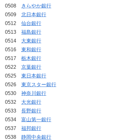
0508
きらやか銀行
0509
北日本銀行
0512
仙台銀行
0513
福島銀行
0514
大東銀行
0516
東和銀行
0517
栃木銀行
0522
京葉銀行
0525
東日本銀行
0526
東京スター銀行
0530
神奈川銀行
0532
大光銀行
0533
長野銀行
0534
富山第一銀行
0537
福邦銀行
0538
静岡中央銀行