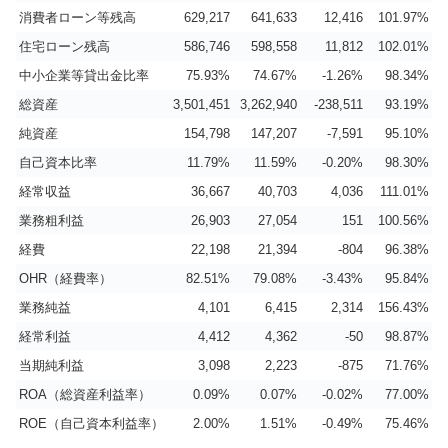
消費者ローン等残高
629,217
641,633
12,416
101.97%
住宅ローン残高
586,746
598,558
11,812
102.01%
中小企業等貸出金比率
75.93%
74.67%
-1.26%
98.34%
総資産
3,501,451
3,262,940
-238,511
93.19%
純資産
154,798
147,207
-7,591
95.10%
自己資本比率
11.79%
11.59%
-0.20%
98.30%
経常収益
36,667
40,703
4,036
111.01%
業務粗利益
26,903
27,054
151
100.56%
経費
22,198
21,394
-804
96.38%
OHR（経費率）
82.51%
79.08%
-3.43%
95.84%
業務純益
4,101
6,415
2,314
156.43%
経常利益
4,412
4,362
-50
98.87%
当期純利益
3,098
2,223
-875
71.76%
ROA（総資産利益率）
0.09%
0.07%
-0.02%
77.00%
ROE（自己資本利益率）
2.00%
1.51%
-0.49%
75.46%