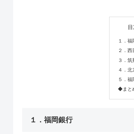
目
１．福
２．西
３．筑
４．北
５．福
◆まと
１．福岡銀行