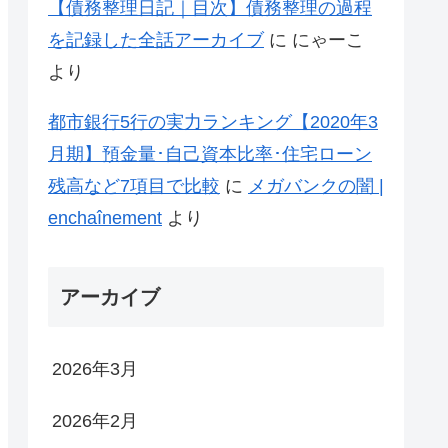
【債務整理日記｜目次】債務整理の過程
を記録した全話アーカイブ
に
にゃーこ
より
都市銀行5行の実力ランキング【2020年3
月期】預金量･自己資本比率･住宅ローン
残高など7項目で比較
に
メガバンクの闇 |
enchaînement
より
アーカイブ
2026年3月
2026年2月