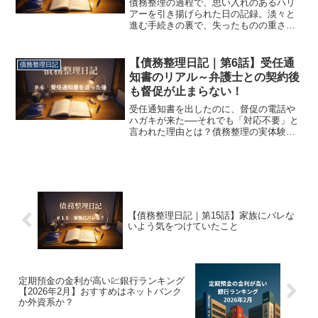
債務整理の過程で、思い入れのあるハリ
アーを引き揚げられた日の記録。淡々と
進む手続きの裏で、失ったものの重さと
向き合った実体験を綴ります。
【債務整理日記｜第6話】受任通
債務整理日記
知書のリアル～弁護士との契約後
も督促が止まらない！
受任通知書を出したのに、督促の電話や
ハガキが来た──それでも「対応不要」と
言われた理由とは？債務整理の実体験を
もとに、受任通知書後に実際に起きた債
権者の動きと正しい対応をまとめまし
た。
【債務整理日記｜第15話】家族にバレな
いよう気をつけていたこと
定期預金の金利が高い💹銀行ランキング
【2026年2月】おすすめはネットバンク
か外資系か？