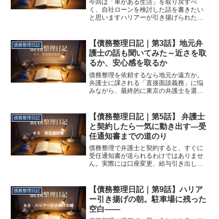
今回は「車がある生活」を取り戻すべ
く、自社ローンを検討した話を書きたい
と思いますハリアーが引き揚げられた翌
日から、生活は一変しました。「車がな
いと不便だろうな」とは思っていました
が、実際にその状況になると、想像以上
【債務整理日記｜第3話】地元弁
債務整理日記
でした。買い物に行くにも、...
護士の話も聞いてみた～近さを取
るか、安心感を取るか
債務整理を依頼するなら地元か遠方か。
弁護士に課される「直接面談義務」に悩
みながら、最終的に東京の弁護士を選ん
だ実体験を記録しました。
【債務整理日記｜第5話】 弁護士
債務整理日記
と契約したら一気に動き出す―受
任通知書までの道のり
債務整理で弁護士と契約すると、すぐに
受任通知書が送られるわけではありませ
ん。実際には口座変更、給与引き出し、
借入先の洗い出しなど多くの準備が必要
でした。受任通知書発送前に本当に求め
られた作業を、実体験ベースで解説しま
【債務整理日記｜第9話】ハリア
債務整理日記
す。
ー引き揚げの朝。駐車場に残った
空白――