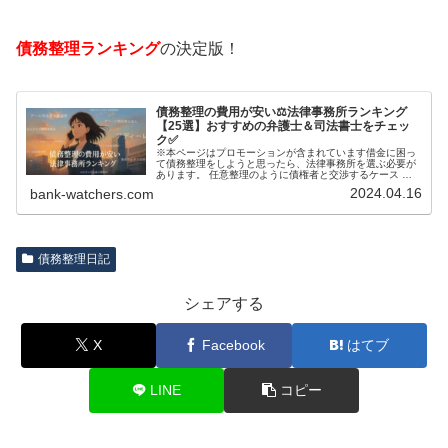
債務整理ランキング
の決定版！
債務整理の費用が安い⚖️法律事務所ランキング
【25選】おすすめの弁護士＆司法書士をチェッ
ク✅
※本ページはプロモーションが含まれています借金に困っ
て債務整理をしようと思ったら、法律事務所を選ぶ必要が
あります。 任意整理のように債権者と交渉するケース 自
己破産のように裁判所が関係するケースいずれも専門家の
2024.04.16
bank-watchers.com
知識と経験が必要だからです。で…
債務整理日記
シェアする
X
Facebook
はてブ
LINE
コピー