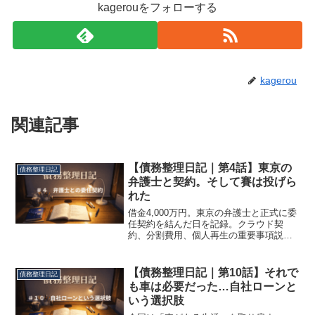
kagerouをフォローする
kagerou
関連記事
【債務整理日記｜第4話】東京の
債務整理日記
弁護士と契約。そして賽は投げら
れた
借金4,000万円。東京の弁護士と正式に委
任契約を結んだ日を記録。クラウド契
約、分割費用、個人再生の重要事項説明
──「もう後戻りできない」と感じた瞬間
を実体験で綴ります。
【債務整理日記｜第10話】それで
債務整理日記
も車は必要だった…自社ローンと
いう選択肢