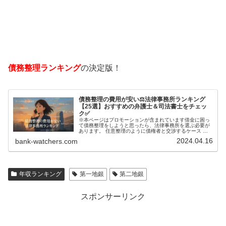
債務整理ランキング
の決定版！
債務整理の費用が安い⚖️法律事務所ランキング
【25選】おすすめの弁護士＆司法書士をチェッ
ク✅
※本ページはプロモーションが含まれています借金に困っ
て債務整理をしようと思ったら、法律事務所を選ぶ必要が
あります。 任意整理のように債権者と交渉するケース 自
己破産のように裁判所が関係するケースいずれも専門家の
2024.04.16
bank-watchers.com
知識と経験が必要だからです。で…
年収ランキング
第一地銀
第二地銀
スポンサーリンク