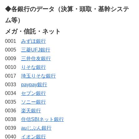
◆各銀行のデータ（決算・頭取・基幹システ
ム等）
メガ・信託・ネット
0001
みずほ銀行
0005
三菱UFJ銀行
0009
三井住友銀行
0010
りそな銀行
0017
埼玉りそな銀行
0033
paypay銀行
0034
セブン銀行
0035
ソニー銀行
0036
楽天銀行
0038
住信SBIネット銀行
0039
auじぶん銀行
0040
イオン銀行