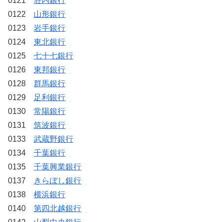
0121
荘内銀行
0122
山形銀行
0123
岩手銀行
0124
東北銀行
0125
七十七銀行
0126
東邦銀行
0128
群馬銀行
0129
足利銀行
0130
常陽銀行
0131
筑波銀行
0133
武蔵野銀行
0134
千葉銀行
0135
千葉興業銀行
0137
きらぼし銀行
0138
横浜銀行
0140
第四北越銀行