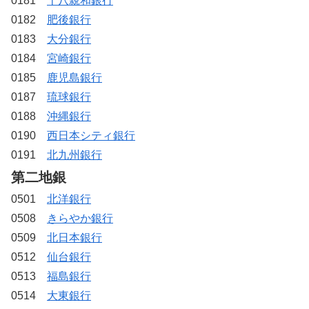
0181
十八親和銀行
0182
肥後銀行
0183
大分銀行
0184
宮崎銀行
0185
鹿児島銀行
0187
琉球銀行
0188
沖縄銀行
0190
西日本シティ銀行
0191
北九州銀行
第二地銀
0501
北洋銀行
0508
きらやか銀行
0509
北日本銀行
0512
仙台銀行
0513
福島銀行
0514
大東銀行