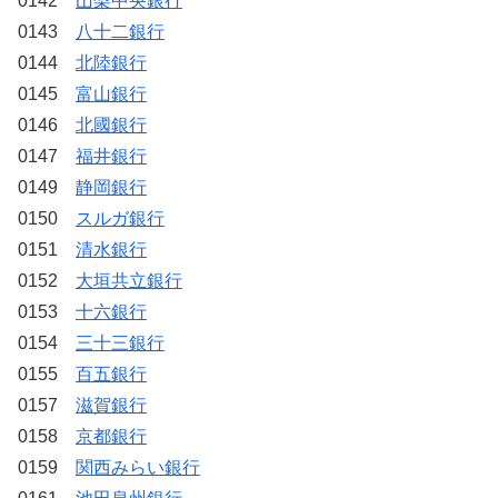
0142
山梨中央銀行
0143
八十二銀行
0144
北陸銀行
0145
富山銀行
0146
北國銀行
0147
福井銀行
0149
静岡銀行
0150
スルガ銀行
0151
清水銀行
0152
大垣共立銀行
0153
十六銀行
0154
三十三銀行
0155
百五銀行
0157
滋賀銀行
0158
京都銀行
0159
関西みらい銀行