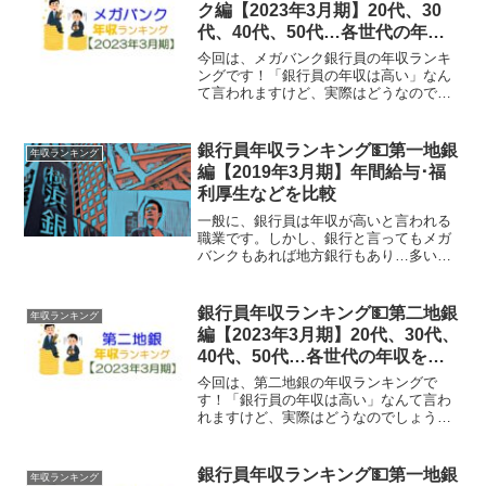
ク編【2023年3月期】20代、30
代、40代、50代…各世代の年収
を比較
今回は、メガバンク銀行員の年収ランキ
ングです！「銀行員の年収は高い」なん
て言われますけど、実際はどうなのでし
ょうか？そこで今回は、メガバンク銀行
員の年収を色んな角度から見ていきま
す。対象となるのは、以下の３銀行で
銀行員年収ランキング💵第一地銀
年収ランキング
す。CODE区分銀行名100...
編【2019年3月期】年間給与･福
利厚生などを比較
一般に、銀行員は年収が高いと言われる
職業です。しかし、銀行と言ってもメガ
バンクもあれば地方銀行もあり…多いと
ころもあれば少ないところもありますよ
ねという訳で今回は、地方銀行の年収ラ
ンキングをご紹介したいと思います。◆
銀行員年収ランキング💵第二地銀
年収ランキング
地方銀行の定義地方銀行と...
編【2023年3月期】20代、30代、
40代、50代…各世代の年収を比
較
今回は、第二地銀の年収ランキングで
す！「銀行員の年収は高い」なんて言わ
れますけど、実際はどうなのでしょう
か？そこで今回は、第二地方銀行に勤め
る銀行員の年収を色んな角度から見てい
きます。対象となるのは、以下の37銀行
銀行員年収ランキング💵第一地銀
年収ランキング