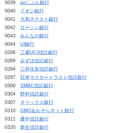
0039
auじぶん銀行
0040
イオン銀行
0041
大和ネクスト銀行
0042
ローソン銀行
0043
みんなの銀行
0044
UI銀行
0288
三菱UFJ信託銀行
0289
みずほ信託銀行
0294
三井住友信託銀行
0297
日本マスタートラスト信託銀行
0300
SMBC信託銀行
0304
野村信託銀行
0307
オリックス銀行
0310
GMOあおぞらネット銀行
0311
農中信託銀行
0320
新生信託銀行