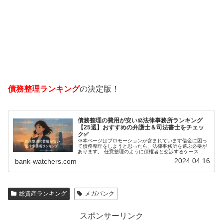
債務整理ランキング
の決定版！
債務整理の費用が安い⚖️法律事務所ランキング
【25選】おすすめの弁護士＆司法書士をチェッ
ク✅
※本ページはプロモーションが含まれています借金に困っ
て債務整理をしようと思ったら、法律事務所を選ぶ必要が
あります。 任意整理のように債権者と交渉するケース 自
己破産のように裁判所が関係するケースいずれも専門家の
2024.04.16
bank-watchers.com
知識と経験が必要だからです。で…
総資産ランキング
メガバンク
スポンサーリンク