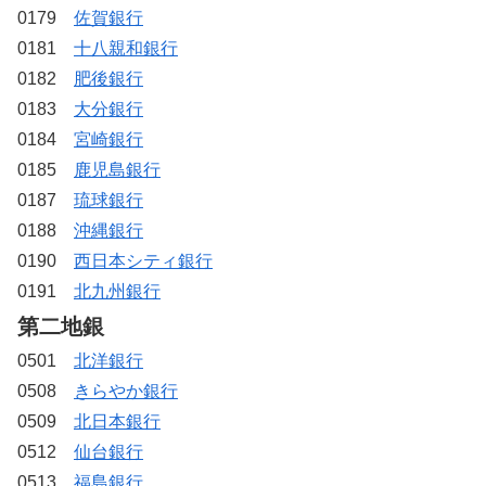
0179
佐賀銀行
0181
十八親和銀行
0182
肥後銀行
0183
大分銀行
0184
宮崎銀行
0185
鹿児島銀行
0187
琉球銀行
0188
沖縄銀行
0190
西日本シティ銀行
0191
北九州銀行
第二地銀
0501
北洋銀行
0508
きらやか銀行
0509
北日本銀行
0512
仙台銀行
0513
福島銀行