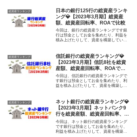
日本の銀行125行の総資産ランキ
総資産ランキング
ング💎【2023年3月期】総資産
額、総資産回転率、ROAで比較
今回は、銀行の総資産ランキングです銀
行は預金としてお金を集めたり、利益を
積み上げたりして、資産を構築していま
す。そもそも銀行の総資産ってどれくら
いあるのでしょうか？そこで今回は、日
本のメガバンク、地方銀行、ネット銀行
信託銀行の総資産ランキング💎
総資産ランキング
など125銀行の総資産を...
【2023年3月期】信託8社を総資
産額、総資産回転率、ROAで比
較
今回は、信託銀行の総資産ランキングで
す銀行は預金としてお金を集めたり、利
益を積み上げたりして、資産を構築して
います。そもそも銀行の総資産ってどれ
くらいあるのでしょうか？そこで今回
は、信託銀行：8社の総資産を調べ、様々
ネット銀行の総資産ランキング💎
総資産ランキング
な角度でランキングしてい...
【2023年3月期】ネットバンク9
行を総資産額、総資産回転率、
ROAで比較
今回は、ネット銀行の総資産ランキング
です銀行は預金としてお金を集めたり、
利益を積み上げたりして、資産を構築し
ています。そもそも銀行の総資産ってど