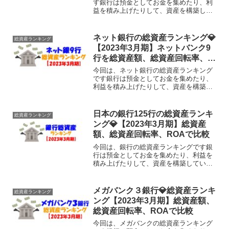
す銀行は預金としてお金を集めたり、利
益を積み上げたりして、資産を構築して
います。そもそも銀行の総資産ってどれ
くらいあるのでしょうか？そこで今回
は、地銀協に加盟する62銀行の総資産を
ネット銀行の総資産ランキング💎
総資産ランキング
調べ、様々な角度でランキ...
【2023年3月期】ネットバンク9
行を総資産額、総資産回転率、
ROAで比較
今回は、ネット銀行の総資産ランキング
です銀行は預金としてお金を集めたり、
利益を積み上げたりして、資産を構築し
ています。そもそも銀行の総資産ってど
れくらいあるのでしょうか？そこで今回
は、ネット銀行：9行の総資産を調べ、
日本の銀行125行の総資産ランキ
総資産ランキング
様々な角度でランキングし...
ング💎【2023年3月期】総資産
額、総資産回転率、ROAで比較
今回は、銀行の総資産ランキングです銀
行は預金としてお金を集めたり、利益を
積み上げたりして、資産を構築していま
す。そもそも銀行の総資産ってどれくら
いあるのでしょうか？そこで今回は、日
本のメガバンク、地方銀行、ネット銀行
メガバンク３銀行💎総資産ランキ
総資産ランキング
など125銀行の総資産を...
ング【2023年3月期】総資産額、
総資産回転率、ROAで比較
今回は、メガバンクの総資産ランキング