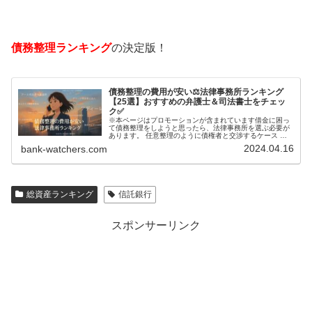
債務整理ランキング
の決定版！
債務整理の費用が安い⚖️法律事務所ランキング
【25選】おすすめの弁護士＆司法書士をチェッ
ク✅
※本ページはプロモーションが含まれています借金に困っ
て債務整理をしようと思ったら、法律事務所を選ぶ必要が
あります。 任意整理のように債権者と交渉するケース 自
己破産のように裁判所が関係するケースいずれも専門家の
2024.04.16
bank-watchers.com
知識と経験が必要だからです。で…
総資産ランキング
信託銀行
スポンサーリンク