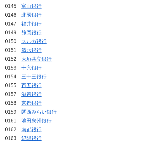
0145
富山銀行
0146
北國銀行
0147
福井銀行
0149
静岡銀行
0150
スルガ銀行
0151
清水銀行
0152
大垣共立銀行
0153
十六銀行
0154
三十三銀行
0155
百五銀行
0157
滋賀銀行
0158
京都銀行
0159
関西みらい銀行
0161
池田泉州銀行
0162
南都銀行
0163
紀陽銀行