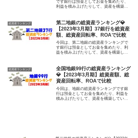
です銀行は預金としてお金を集めたり、
利益を積み上げたりして、資産を構築し
ています。そもそも銀行の総資産ってど
れくらいあるのでしょうか？そこで今回
は、メガバンク：３銀行の総資産を調
第二地銀の総資産ランキング💎
総資産ランキング
べ、様々な角度でランキング...
【2023年3月期】37銀行を総資産
額、総資産回転率、ROAで比較
今回は、第二地銀の総資産ランキングで
す銀行は預金としてお金を集めたり、利
益を積み上げたりして、資産を構築して
います。そもそも銀行の総資産ってどれ
くらいあるのでしょうか？そこで今回
は、第二地銀協に加盟する37銀行の総資
全国地銀99行の総資産ランキング
総資産ランキング
産を調べ、様々な角度でラ...
💎【2023年3月期】総資産額、総
資産回転率、ROAで比較
今回は、地銀の総資産ランキングです銀
行は預金としてお金を集めたり、利益を
積み上げたりして、資産を構築していま
す。そもそも銀行の総資産ってどれくら
いあるのでしょうか？そこで今回は、日
本の全地方銀行：99行の総資産を調べ、
様々な角度でランキング...