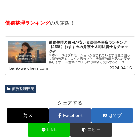
債務整理ランキング
の決定版！
債務整理の費用が安い⚖️法律事務所ランキング
【25選】おすすめの弁護士＆司法書士をチェッ
ク✅
※本ページはプロモーションが含まれています借金に困っ
て債務整理をしようと思ったら、法律事務所を選ぶ必要が
あります。 任意整理のように債権者と交渉するケース 自
己破産のように裁判所が関係するケースいずれも専門家の
2024.04.16
bank-watchers.com
知識と経験が必要だからです。で…
債務整理日記
シェアする
X
Facebook
はてブ
LINE
コピー