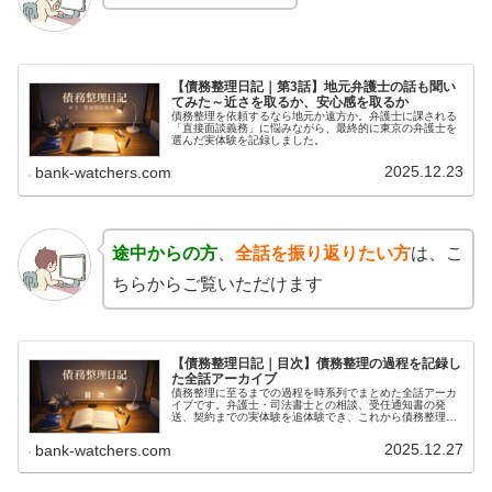
【債務整理日記｜第3話】地元弁護士の話も聞い
てみた～近さを取るか、安心感を取るか
債務整理を依頼するなら地元か遠方か。弁護士に課される
「直接面談義務」に悩みながら、最終的に東京の弁護士を
選んだ実体験を記録しました。
2025.12.23
bank-watchers.com
途中からの方
、
全話を振り返りたい方
は、こ
ちらからご覧いただけます
【債務整理日記｜目次】債務整理の過程を記録し
た全話アーカイブ
債務整理に至るまでの過程を時系列でまとめた全話アーカ
イブです。弁護士・司法書士との相談、受任通知書の発
送、契約までの実体験を追体験でき、これから債務整理を
検討する方の参考になります。
2025.12.27
bank-watchers.com