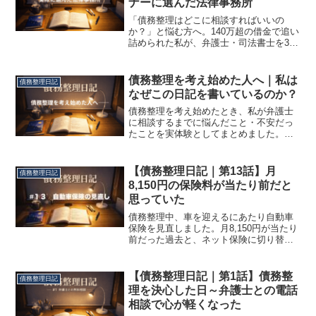
ナーに選んだ法律事務所
「債務整理はどこに相談すればいいの
か？」と悩む方へ。140万超の借金で追い
詰められた私が、弁護士・司法書士を3社
比較して辿り着いた結論を公開。広告や
ランキングでは語られない、実体験に基
づく「失敗しない事務所選び」の基準
債務整理を考え始めた人へ｜私は
債務整理日記
と、私が人生を託した法律事務所の実名
なぜこの日記を書いているのか？
をお伝えします。
債務整理を考え始めたとき、私が弁護士
に相談するまでに悩んだこと・不安だっ
たことを実体験としてまとめました。判
断を急がず、考えを整理したい方に向け
た記録です。
【債務整理日記｜第13話】月
債務整理日記
8,150円の保険料が当たり前だと
思っていた
債務整理中、車を迎えるにあたり自動車
保険を見直しました。月8,150円が当たり
前だった過去と、ネット保険に切り替え
て気づいた生活費の現実。債務整理と保
険のリアルな体験談です。
【債務整理日記｜第1話】債務整
債務整理日記
理を決心した日～弁護士との電話
相談で心が軽くなった