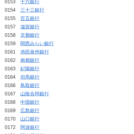
0153
十六銀行
0154
三十三銀行
0155
百五銀行
0157
滋賀銀行
0158
京都銀行
0159
関西みらい銀行
0161
池田泉州銀行
0162
南都銀行
0163
紀陽銀行
0164
但馬銀行
0166
鳥取銀行
0167
山陰合同銀行
0168
中国銀行
0169
広島銀行
0170
山口銀行
0172
阿波銀行