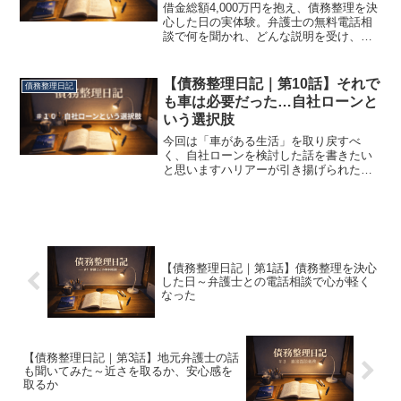
借金総額4,000万円を抱え、債務整理を決
心した日の実体験。弁護士の無料電話相
談で何を聞かれ、どんな説明を受け、な
ぜ心が軽くなったのかを正直に記録しま
す。
【債務整理日記｜第10話】それで
債務整理日記
も車は必要だった…自社ローンと
いう選択肢
今回は「車がある生活」を取り戻すべ
く、自社ローンを検討した話を書きたい
と思いますハリアーが引き揚げられた翌
日から、生活は一変しました。「車がな
いと不便だろうな」とは思っていました
が、実際にその状況になると、想像以上
でした。買い物に行くにも、...
【債務整理日記｜第1話】債務整理を決心
した日～弁護士との電話相談で心が軽く
なった
【債務整理日記｜第3話】地元弁護士の話
も聞いてみた～近さを取るか、安心感を
取るか